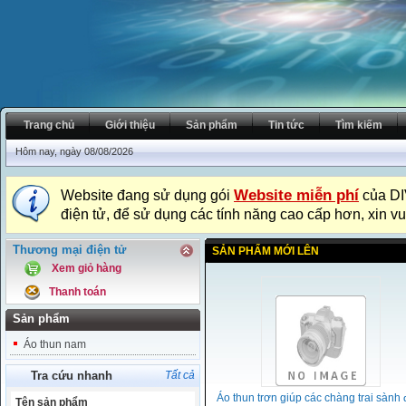
Trang chủ
Giới thiệu
Sản phẩm
Tin tức
Tìm kiếm
Hôm nay, ngày 08/08/2026
Website miễn phí
Website đang sử dụng gói
của DI
điện tử, để sử dụng các tính năng cao cấp hơn, xin vu
Thương mại điện tử
SẢN PHẨM MỚI LÊN
Xem giỏ hàng
Thanh toán
Sản phẩm
Áo thun nam
Tra cứu nhanh
Tất cả
Áo thun trơn giúp các chàng trai sành 
Tên sản phẩm