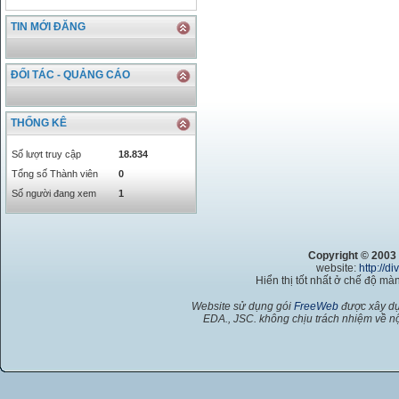
CAD
17223.74
18058.21
TIN MỚI ĐĂNG
CHF
23161.62
24283.77
DKK
0
3531.88
INR
0
340.14
ĐỐI TÁC - QUẢNG CÁO
KRW
18.01
21.12
KWD
0
79758.97
THỐNG KÊ
MYR
0
5808.39
NOK
0
2658.47
Số lượt truy cập
18.834
RMB
3272
1
Tổng số Thành viên
0
RUB
0
418.79
Số người đang xem
1
SAR
0
6457
SEK
0
2503.05
Copyright © 2003
website:
http://d
Hiển thị tốt nhất ở chế độ màn
Website sử dụng gói
FreeWeb
được xây dự
EDA., JSC. không chịu trách nhiệm về nộ