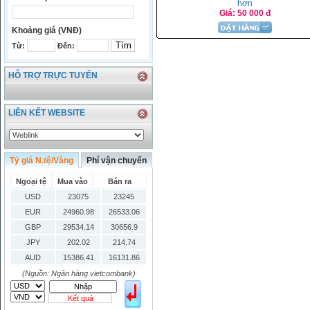
hơn
Giá: 50 000 đ
Khoảng giá (VNĐ)
Từ:
Đến:
HỖ TRỢ TRỰC TUYẾN
LIÊN KẾT WEBSITE
Tỷ giá N.tệ/Vàng
Phí vận chuyển
Ngoại tệ
Mua vào
Bán ra
USD
23075
23245
EUR
24960.98
26533.06
GBP
29534.14
30656.9
JPY
202.02
214.74
AUD
15386.41
16131.86
HKD
2906.04
3028.6
(Nguồn: Ngân hàng vietcombank)
SGD
16755.29
17427.08
Kết quả
THB
666.2
786.99